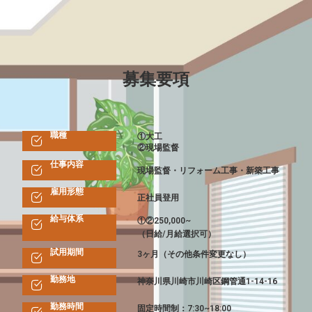
募集要項
職種
①大工
②現場監督
仕事内容
現場監督・リフォーム工事・新築工事
雇用形態
正社員登用
給与体系
①②250,000~
（日給/月給選択可）
試用期間
3ヶ月（その他条件変更なし）
勤務地
神奈川県川崎市川崎区鋼管通1-14-16
勤務時間
固定時間制：7:30~18:00