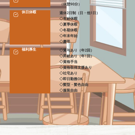
（休憩90分）
休日休暇
週休2日制（日・他1日）
◇有給休暇
◇夏季休暇
◇冬期休暇
◇年末年始
◇慶弔
福利厚生
◇賞与あり（年2回）
◇昇給あり（年1回）
◇資格手当
◇資格取得支援あり
◇社宅あり
◇即日勤務OK
◇髪型・髪色自由
◇服装自由